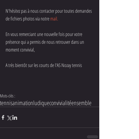
N'hésitez pas à nous contacter pour toutes demandes 
de fichiers photos via notre 
mail
.
En vous remerciant une nouvelle fois pour votre 
présence qui a permis de nous retrouver dans un 
moment convivial, 
A très bientôt sur les courts de l'AS Nozay tennis
Mots-clés :
tennis
animation
ludique
convivialité
ensemble