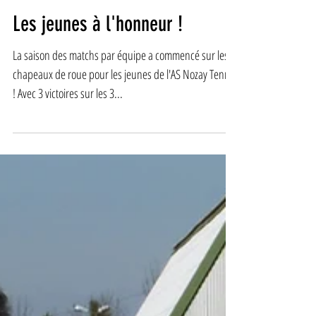
21 avr. 2017
Les jeunes à l'honneur !
La saison des matchs par équipe a commencé sur les
chapeaux de roue pour les jeunes de l'AS Nozay Tennis
! Avec 3 victoires sur les 3...