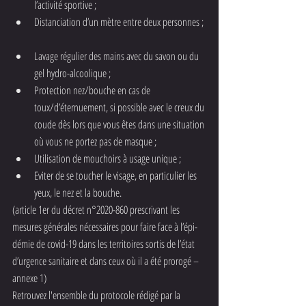
l’activité sportive ;  
Distanciation d’un mètre entre deux personnes ; 
Lavage régulier des mains avec du savon ou du 
gel hydro-alcoolique ;  
Protection nez/bouche en cas de 
toux/d’éternuement, si possible avec le creux du 
coude dès lors que vous êtes dans une situation 
où vous ne portez pas de masque ;  
Utilisation de mouchoirs à usage unique ;  
Eviter de se toucher le visage, en particulier les 
yeux, le nez et la bouche. 
(article 1er du décret n°2020-860 prescrivant les 
mesures générales nécessaires pour faire face à l’épi- 
démie de covid-19 dans les territoires sortis de l’état 
d’urgence sanitaire et dans ceux où il a été prorogé – 
annexe 1) 
Retrouvez l'ensemble du protocole rédigé par la 