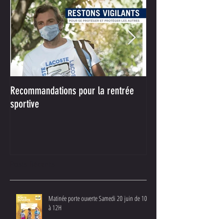
Recommandations pour la rentrée
Votre nouveau parte
sportive
Achat !
Posts Récents
Matinée porte ouverte Samedi 20 juin de 10H
à 12H