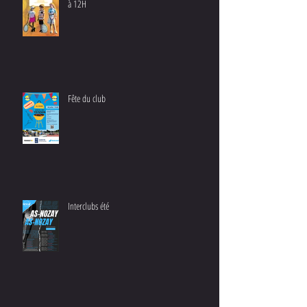
à 12H
Fête du club
Interclubs été