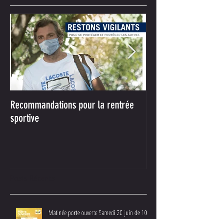
Recommandations pour la rentrée
Votre nouveau parte
sportive
Achat !
Posts Récents
Matinée porte ouverte Samedi 20 juin de 10H