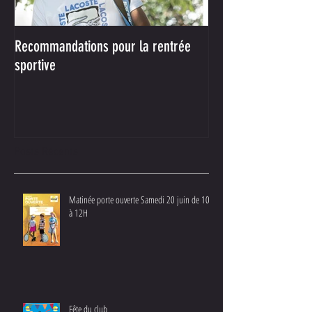
Recommandations pour la rentrée
Votre nouveau parte
sportive
Achat !
Posts Récents
Matinée porte ouverte Samedi 20 juin de 10H
à 12H
Fête du club