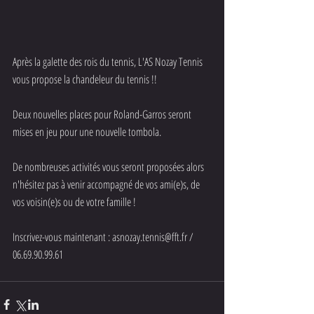
Après la galette des rois du tennis, L'AS Nozay Tennis 
vous propose la chandeleur du tennis !!
Deux nouvelles places pour Roland-Garros seront 
mises en jeu pour une nouvelle tombola.
De nombreuses activités vous seront proposées alors 
n'hésitez pas à venir accompagné de vos ami(e)s, de 
vos voisin(e)s ou de votre famille !
Inscrivez-vous maintenant : asnozay.tennis@fft.fr / 
06.69.90.99.61