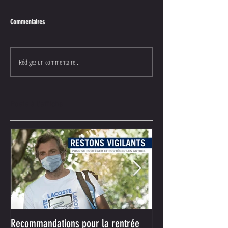
Commentaires
Rédigez un commentaire...
Posts à l'affiche
Recommandations pour la rentrée
Votre nouveau parte