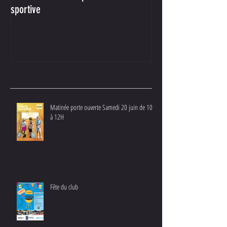
sportive
Achat !
Posts Récents
Matinée porte ouverte Samedi 20 juin de 10H
à 12H
Fête du club